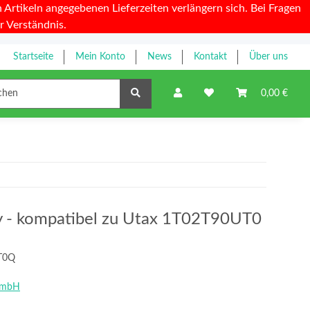
Artikeln angegebenen Lieferzeiten verlängern sich. Bei Fragen
r Verständnis.
Startseite
Mein Konto
News
Kontakt
Über uns
Farbbänder
0,00 €
ty - kompatibel zu Utax 1T02T90UT0
T0Q
GmbH