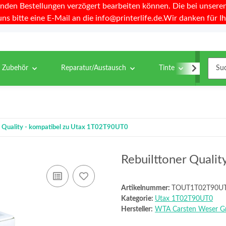
nden Bestellungen verzögert bearbeiten können. Die bei unseren 
uns bitte eine E-Mail an die info@printerlife.de.Wir danken für Ih
& Zubehör
Reparatur/Austausch
Tinte
Toner
r Quality - kompatibel zu Utax 1T02T90UT0
Rebuilttoner Quali
Artikelnummer:
TOUT1T02T90U
Kategorie:
Utax 1T02T90UT0
Hersteller:
WTA Carsten Weser 