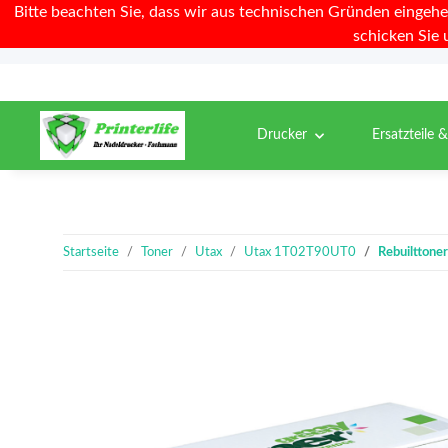
Bitte beachten Sie, dass wir aus technischen Gründen eingehe
schicken Sie 
Drucker
Ersatzteile 
Startseite
Toner
Utax
Utax 1T02T90UT0
Rebuilttone