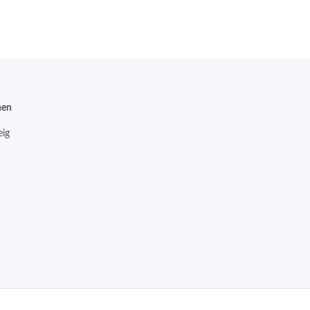
nen
ig