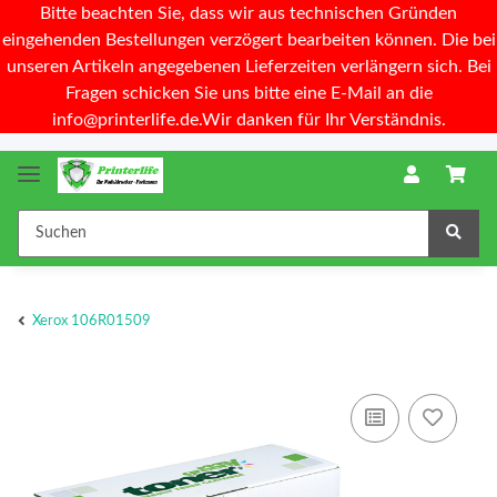
Bitte beachten Sie, dass wir aus technischen Gründen
eingehenden Bestellungen verzögert bearbeiten können. Die bei
unseren Artikeln angegebenen Lieferzeiten verlängern sich. Bei
Fragen schicken Sie uns bitte eine E-Mail an die
info@printerlife.de.Wir danken für Ihr Verständnis.
Xerox 106R01509