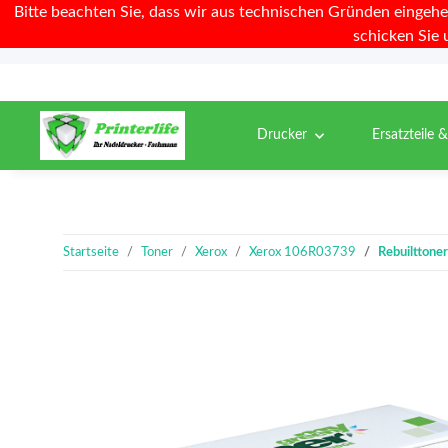
Bitte beachten Sie, dass wir aus technischen Gründen eingehe
schicken Sie 
Drucker
Ersatzteile 
Startseite
Toner
Xerox
Xerox 106R03739
Rebuilttone