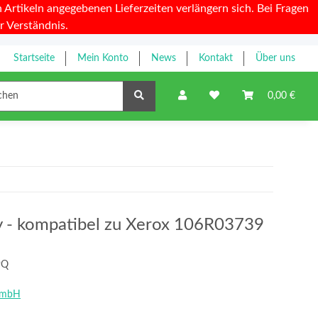
Artikeln angegebenen Lieferzeiten verlängern sich. Bei Fragen
r Verständnis.
Startseite
Mein Konto
News
Kontakt
Über uns
Farbbänder
0,00 €
ty - kompatibel zu Xerox 106R03739
9Q
GmbH