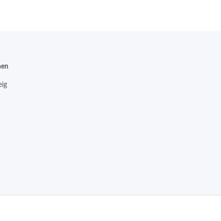
nen
ig