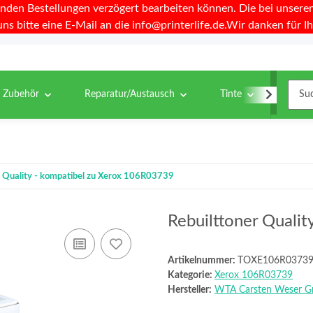
nden Bestellungen verzögert bearbeiten können. Die bei unseren 
uns bitte eine E-Mail an die info@printerlife.de.Wir danken für Ih
& Zubehör
Reparatur/Austausch
Tinte
Toner
r Quality - kompatibel zu Xerox 106R03739
Rebuilttoner Quali
Artikelnummer:
TOXE106R0373
Kategorie:
Xerox 106R03739
Hersteller:
WTA Carsten Weser 