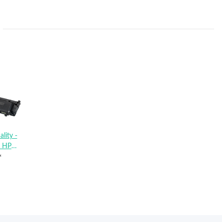
lity -
u HP
*