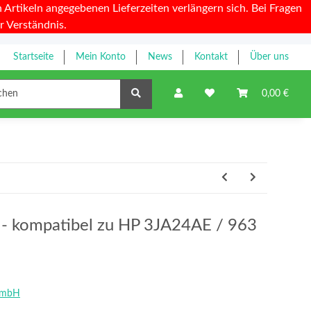
Artikeln angegebenen Lieferzeiten verlängern sich. Bei Fragen
r Verständnis.
Startseite
Mein Konto
News
Kontakt
Über uns
Farbbänder
0,00 €
y - kompatibel zu HP 3JA24AE / 963
GmbH