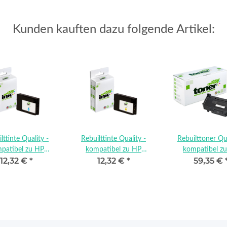
Kunden kauften dazu folgende Artikel:
lttinte Quality -
Rebuilttinte Quality -
Rebuilttoner Qua
patibel zu HP
kompatibel zu HP
kompatibel z
12,32 €
*
12,32 €
*
59,35 €
A23AE / 963
3JA25AE / 963
W1331A