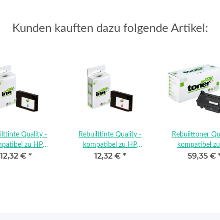
Kunden kauften dazu folgende Artikel:
lttinte Quality -
Rebuilttinte Quality -
Rebuilttoner Qua
patibel zu HP
kompatibel zu HP
kompatibel z
12,32 €
*
12,32 €
*
59,35 €
A23AE / 963
3JA24AE / 963
W1331A