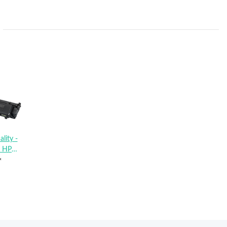
lity -
u HP
*