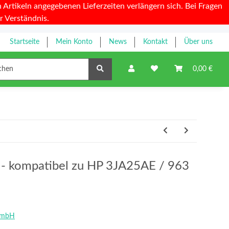
Artikeln angegebenen Lieferzeiten verlängern sich. Bei Fragen
r Verständnis.
Startseite
Mein Konto
News
Kontakt
Über uns
Farbbänder
0,00 €
y - kompatibel zu HP 3JA25AE / 963
GmbH