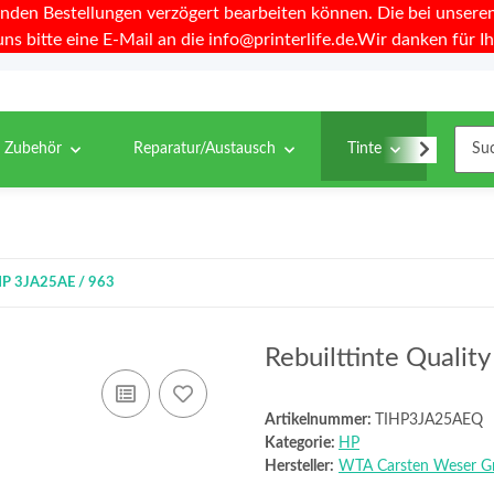
nden Bestellungen verzögert bearbeiten können. Die bei unseren 
uns bitte eine E-Mail an die info@printerlife.de.Wir danken für Ih
& Zubehör
Reparatur/Austausch
Tinte
Toner
u HP 3JA25AE / 963
Rebuilttinte Qualit
Artikelnummer:
TIHP3JA25AEQ
Kategorie:
HP
Hersteller:
WTA Carsten Weser 