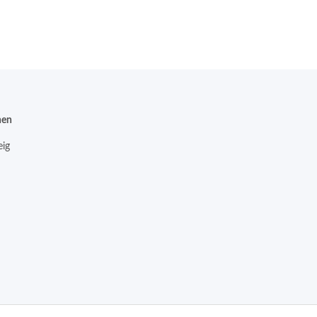
nen
ig