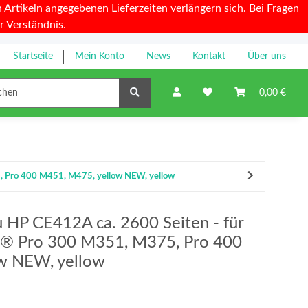
Artikeln angegebenen Lieferzeiten verlängern sich. Bei Fragen
r Verständnis.
Startseite
Mein Konto
News
Kontakt
Über uns
Farbbänder
0,00 €
5, Pro 400 M451, M475, yellow NEW, yellow
u HP CE412A ca. 2600 Seiten - für
t® Pro 300 M351, M375, Pro 400
w NEW, yellow