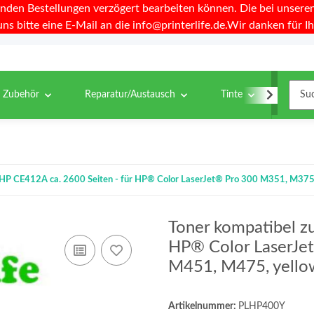
nden Bestellungen verzögert bearbeiten können. Die bei unseren 
uns bitte eine E-Mail an die info@printerlife.de.Wir danken für Ih
& Zubehör
Reparatur/Austausch
Tinte
Toner
u HP CE412A ca. 2600 Seiten - für HP® Color LaserJet® Pro 300 M351, M37
Toner kompatibel z
HP® Color LaserJe
M451, M475, yello
Artikelnummer:
PLHP400Y