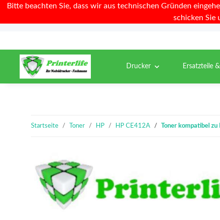
Bitte beachten Sie, dass wir aus technischen Gründen eingehe
schicken Sie 
Drucker
Ersatzteile 
Startseite
Toner
HP
HP CE412A
Toner kompatibel z