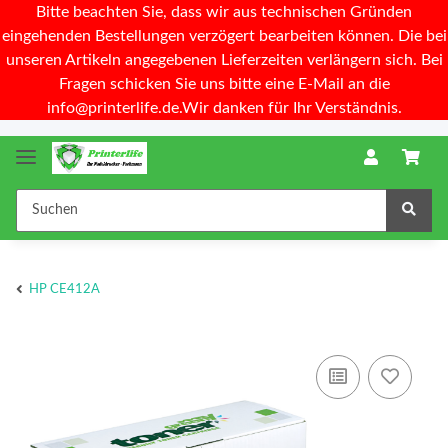
Bitte beachten Sie, dass wir aus technischen Gründen
eingehenden Bestellungen verzögert bearbeiten können. Die bei
unseren Artikeln angegebenen Lieferzeiten verlängern sich. Bei
Fragen schicken Sie uns bitte eine E-Mail an die
info@printerlife.de.Wir danken für Ihr Verständnis.
HP CE412A