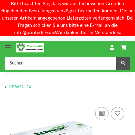
Bitte beachten Sie, dass wir aus technischen Gründen
eingehenden Bestellungen verzögert bearbeiten können. Die bei
unseren Artikeln angegebenen Lieferzeiten verlängern sich. Bei
Fragen schicken Sie uns bitte eine E-Mail an die
info@printerlife.de.Wir danken für Ihr Verständnis.
HP W2212X