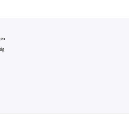
nen
ig