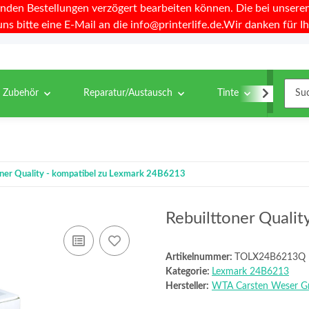
nden Bestellungen verzögert bearbeiten können. Die bei unseren 
uns bitte eine E-Mail an die info@printerlife.de.Wir danken für Ih
& Zubehör
Reparatur/Austausch
Tinte
Toner
oner Quality - kompatibel zu Lexmark 24B6213
Rebuilttoner Quali
Artikelnummer:
TOLX24B6213Q
Kategorie:
Lexmark 24B6213
Hersteller:
WTA Carsten Weser 