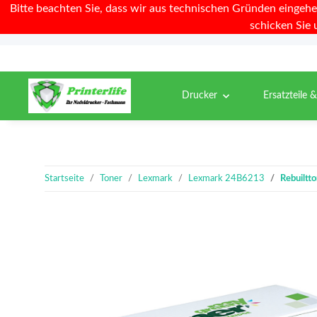
Bitte beachten Sie, dass wir aus technischen Gründen eingehe
schicken Sie 
Drucker
Ersatzteile 
Startseite
Toner
Lexmark
Lexmark 24B6213
Rebuiltt