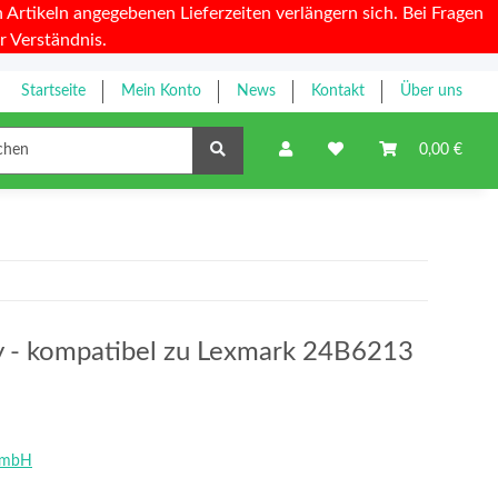
Artikeln angegebenen Lieferzeiten verlängern sich. Bei Fragen
r Verständnis.
Startseite
Mein Konto
News
Kontakt
Über uns
Farbbänder
0,00 €
ty - kompatibel zu Lexmark 24B6213
GmbH