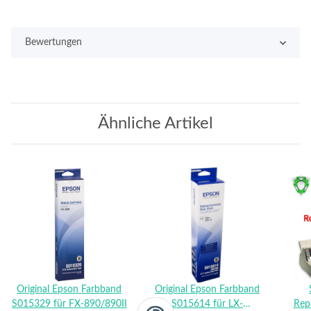
Bewertungen
Ähnliche Artikel
Original Epson Farbband
Original Epson Farbband
S015329 für FX-890/890II
S015614 für LX-
Rep